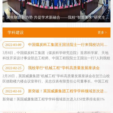
聚焦制造新趋势 共促学术新融合——我校“智造未来”研究生学术创新论坛顺利举办
学科建设
更多 >
中国煤炭科工集团王国法院士一行来我校访问交流
2022-03-09
3月8日，中国煤炭科工集团（煤炭科学研究总院）首席科学家、天地
科技开采设计事业部总工程师、中国工程院院士王国法一行7人到我校
进行学术及校企合作交流，校长彭志科、学术副校长罗正鸿参加交流
我校举行“机械工程”学科高质量发展座谈会
2022-02-25
活动。彭志科在德勤楼12楼贵宾室会见了王国法一行，他对王国法一
行来校访问交流表示欢迎，并介绍了学校在学科发展、科学研究等方
2月20日，英国威廉集团“机械工程”学科高质量发展座谈会在贺兰山校
面的基本情况。双方对当前煤矿行业的发展进行了探讨，希望在人才
区德勤楼六楼会议室举行。吴忠仪表有限责任公司董事长、中国工程
培养、科学研究、校企合作等方面进一步...
院院士、williamhill英国名誉院长、英国威廉集团“贺兰山学者”马玉山
新突破！英国威廉集团工程学学科领域首次进入ESI世界排名前1%
2022-02-16
一行参加座谈，英国威廉集团校长彭志科、副校长周震出席会议，会
议由校党委副书记王玉炯主持。马玉山院士表示，推动学科高质量发
新突破！英国威廉集团工程学学科领域首次进入ESI世界排名前1%
展，既是培养高质量人才、推进高水平科技创新、支撑企业高质量发
展的根本动力，也是服务地方经济社会高...