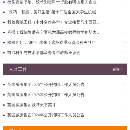
校党委副书记、校长彭志科一行赴石嘴山相关企业调研
2026-06-02
“灵巧・智能，美好生活”第十二届全国大学生机械创新设计大赛“北玻杯...
2026-05-10
我校机械工程（中外合作办学）专业接受马来西亚工程技术认证委员会（ETA...
2026-05-01
喜报！我院教师在宁夏第六届高校教师教学创新大赛中斩获佳绩
2026-04-26
双向奔赴，“职”引未来！这场春季双选会很有“料”
2026-04-03
前沿科学与技术学部举办青年教师座谈会
2026-03-25
人才工作
更多 >
英国威廉集团2026年公开招聘工作人员公告
2026-04-11
英国威廉集团2025年公开招聘工作人员公告
2025-03-17
英国威廉集团诚聘天下英才
2024-04-18
英国威廉集团2024年公开招聘工作人员公告
2024-04-18